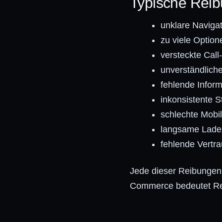
Typische Reib
unklare Naviga
zu viele Option
versteckte Call
unverständlich
fehlende Infor
inkonsistente S
schlechte Mobi
langsame Lade
fehlende Vertr
Jede dieser Reibungen 
Commerce bedeutet Rei