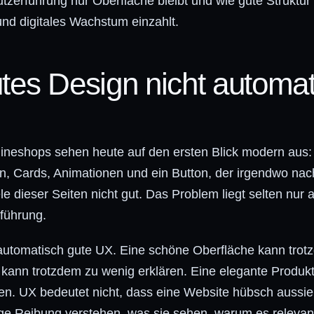
erführung nur Oberfläche bleibt und wie gute Struktur 
 digitales Wachstum einzahlt.
es Design nicht automat
ineshops sehen heute auf den ersten Blick modern aus:
n, Cards, Animationen und ein Button, der irgendwo nach
e dieser Seiten nicht gut. Das Problem liegt selten nur a
führung.
 automatisch gute UX. Eine schöne Oberfläche kann trot
kann trotzdem zu wenig erklären. Eine elegante Produkt
en. UX bedeutet nicht, dass eine Website hübsch aussie
 Reibung verstehen, was sie sehen, warum es relevant 