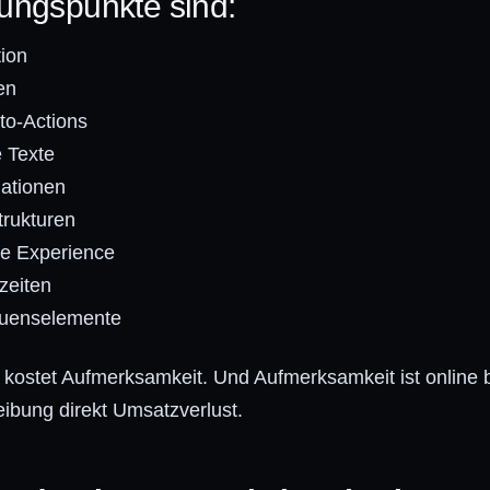
ungspunkte sind:
tion
en
-to-Actions
e Texte
mationen
trukturen
le Experience
zeiten
auenselemente
kostet Aufmerksamkeit. Und Aufmerksamkeit ist online 
bung direkt Umsatzverlust.