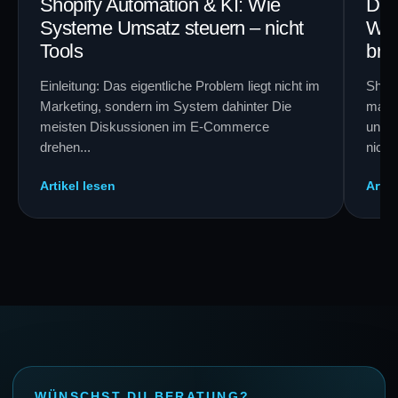
Shopify Automation & KI: Wie
Die
Systeme Umsatz steuern – nicht
Wel
Tools
bra
Einleitung: Das eigentliche Problem liegt nicht im
Shop
Marketing, sondern im System dahinter Die
mache
meisten Diskussionen im E-Commerce
unübe
drehen...
nicht
Artikel lesen
Artik
WÜNSCHST DU BERATUNG?